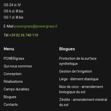
OS 24 cl. IV
OS 6 cl. III bis
OG 1 cl. III bis
E-Mail
powergrass@powergrass.it
Tél
+39 02 36 740 119
Menu
Blogues
POWERgrass
Protection de la surface
synthétique
Qui nous sommes
Gestion de l'irrigation
Conception
Liège - élément élastique
Réalisations
Noix de coco - amendement
Camps durables
biologique du sol
Blogues
Zéolite - amendement minéral
Contacts
du sol