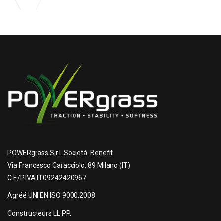
POWERgrass S.r.l. Società Benefit
Via Francesco Caracciolo, 89 Milano (IT)
C.F./P.IVA IT09242420967
Agréé UNI EN ISO 9000:2008
Constructeurs LL.PP.