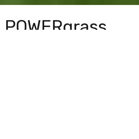
POWERgrass
La historia de la empresa
POWERgrass comienza en 2016, con
el objetivo de reforzar el lanzamiento
del sistema de césped híbrido del
mismo nombre ya utilizado en
numerosos campos de fútbol de
Europa.
La misión de la empresa es
combinar diferentes
habilidades
, integrando la experiencia en el uso de
césped sintético y natural, fundamental para la
creación de instalaciones deportivas de alto