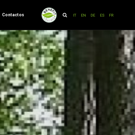
Contactos
IT
EN
DE
ES
FR