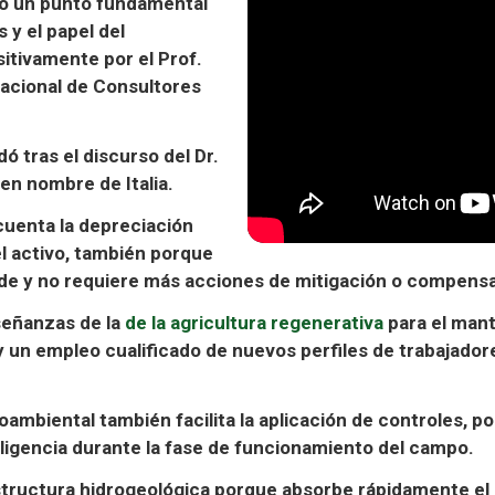
có un punto fundamental
s y el
papel del
sitivamente por el
Prof.
Nacional de Consultores
udó tras
el discurso del Dr.
en nombre de Italia.
 cuenta la depreciación
del activo, también porque
rde
y no requiere más acciones de mitigación o compensa
nseñanzas de la
de la agricultura regenerativa
para el mant
y un
empleo cualificado
de nuevos perfiles de trabajadore
ambiental también facilita la aplicación de controles, p
igencia durante la fase de funcionamiento del campo.
structura hidrogeológica
porque absorbe rápidamente el a