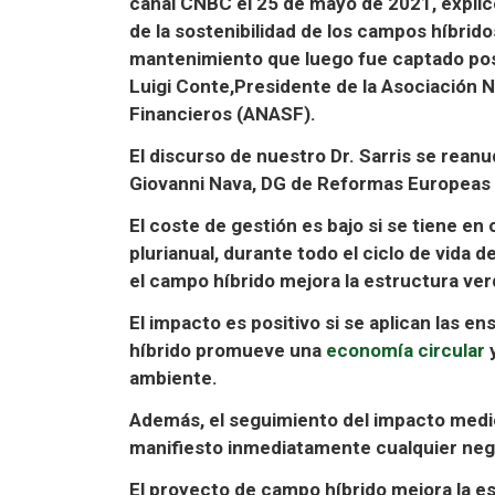
canal CNBC el 25 de mayo de 2021, expli
de la sostenibilidad de los campos híbrido
mantenimiento
que luego fue captado po
Luigi Conte,
Presidente de la Asociación 
Financieros (ANASF).
El discurso de nuestro Dr. Sarris se rean
Giovanni Nava
, DG de Reformas Europeas 
El
coste de gestión es bajo
si se tiene en
plurianual, durante todo el ciclo de vida 
el campo híbrido
mejora la estructura ve
El impacto es positivo
si se aplican las e
híbrido promueve una
economía circular
ambiente.
Además, el
seguimiento
del impacto medio
manifiesto inmediatamente cualquier negl
El proyecto de campo híbrido
mejora la e