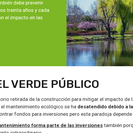
ambién debe prevenir
os treinta años y cada
n el impacto en las
EL VERDE PÚBLICO
itorio retirada de la construcción para mitigar el impacto de
, el mantenimiento ecológico se ha
desatendido debido a la
ntrar fondos para inversiones pero esta paradoja depende de
antenimiento forma parte de las inversiones
también porqu
nto extraordinario.