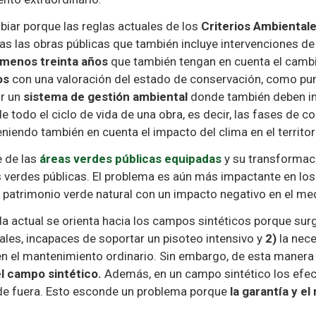
iar porque las reglas actuales de los
Criterios Ambiental
s las obras públicas que también incluye intervenciones de
 menos treinta años
que también tengan en cuenta el cambio
os
con una valoración del estado de conservación, como punt
ir un
sistema de gestión ambiental
donde también deben in
de todo el ciclo de vida de una obra, es decir, las fases de 
iendo también en cuenta el impacto del clima en el territor
 de las
áreas verdes públicas equipadas
y su transformac
 verdes públicas. El problema es aún más impactante en lo
 patrimonio verde natural con un impacto negativo en el me
a actual se orienta hacia los campos sintéticos porque sur
les, incapaces de soportar un pisoteo intensivo y
2)
la nec
n el mantenimiento ordinario. Sin embargo, de esta manera
 campo sintético.
Además, en un campo sintético los efec
e fuera. Esto esconde un problema porque
la garantía y e