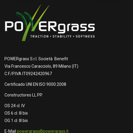
POWERgrass S.r.l. Società Benefit
Via Francesco Caracciolo, 89 Milano (IT)
C.F./P.IVA IT09242420967
Certificado UNI EN ISO 9000:2008
Constructores LL.PP.
OS 24 cl. IV
OS 6 cl. III bis
OG 1 cl. III bis
E-Mail
powergrass@powergrass.it