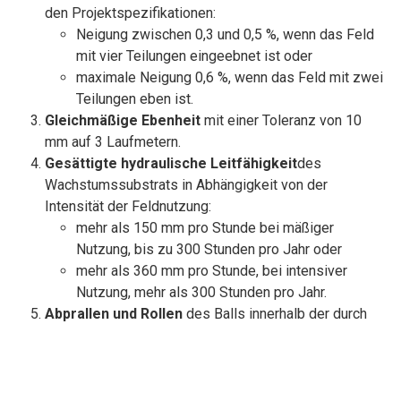
den Projektspezifikationen:
Neigung zwischen 0,3 und 0,5 %, wenn das Feld
mit vier Teilungen eingeebnet ist oder
maximale Neigung 0,6 %, wenn das Feld mit zwei
Teilungen eben ist.
Gleichmäßige Ebenheit
mit einer Toleranz von 10
mm auf 3 Laufmetern.
Gesättigte hydraulische Leitfähigkeit
des
Wachstumssubstrats in Abhängigkeit von der
Intensität der Feldnutzung:
mehr als 150 mm pro Stunde bei mäßiger
Nutzung, bis zu 300 Stunden pro Jahr oder
mehr als 360 mm pro Stunde, bei intensiver
Nutzung, mehr als 300 Stunden pro Jahr.
Abprallen und Rollen
des Balls innerhalb der durch
Bundesvorschriften festgelegten Grenzen:
Absprung des Balls von 0,60 m auf 1,00 m
Ballrollen von 4 bis 12 m
Schlagabsorption
im Bereich von 65–100 G (erste