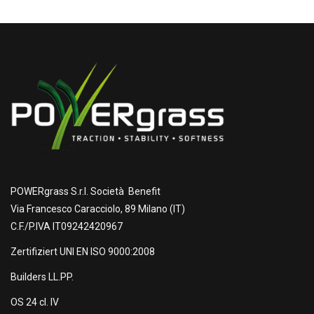
POWERgrass S.r.l. Società Benefit
Via Francesco Caracciolo, 89 Milano (IT)
C.F./P.IVA IT09242420967
Zertifiziert UNI EN ISO 9000:2008
Builders LL.PP.
OS 24 cl. IV