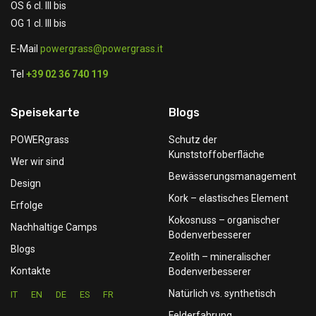
OS 6 cl. III bis
OG 1 cl. III bis
E-Mail
powergrass@powergrass.it
Tel
+39 02 36 740 119
Speisekarte
Blogs
POWERgrass
Schutz der
Kunststoffoberfläche
Wer wir sind
Bewässerungsmanagement
Design
Kork – elastisches Element
Erfolge
Kokosnuss – organischer
Nachhaltige Camps
Bodenverbesserer
Blogs
Zeolith – mineralischer
Kontakte
Bodenverbesserer
Natürlich vs. synthetisch
IT
EN
DE
ES
FR
Felderfahrung