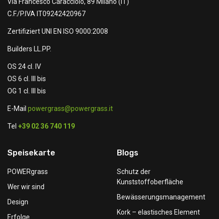
Via Francesco Caracciolo, 89 Milano (IT)
C.F./P.IVA IT09242420967
Zertifiziert UNI EN ISO 9000:2008
Builders LL.PP.
OS 24 cl. IV
OS 6 cl. III bis
OG 1 cl. III bis
E-Mail
powergrass@powergrass.it
Tel
+39 02 36 740 119
Speisekarte
Blogs
POWERgrass
Schutz der
Kunststoffoberfläche
Wer wir sind
Bewässerungsmanagement
Design
Kork – elastisches Element
Erfolge